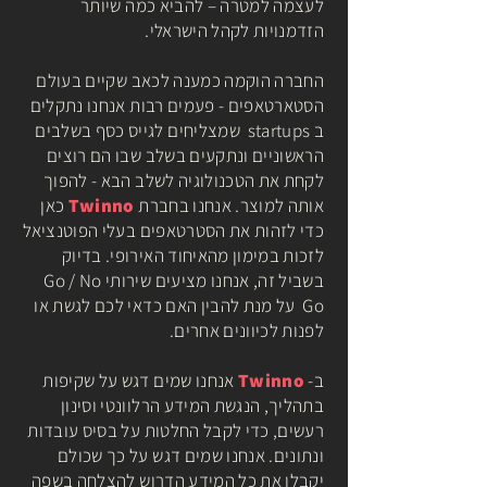
לעצמה למטרה – להביא כמה שיותר
הזדמנויות לקהל הישראלי.
החברה הוקמה כמענה לכאב שקיים בעולם
הסטארטאפים - פעמים רבות אנחנו נתקלים
ב startups שמצליחים לגייס כסף בשלבים
הראשוניים ונתקעים בשלב שבו הם רוצים
לקחת את הטכנולוגיה לשלב הבא - להפוך
אותה למוצר. אנחנו בחברת
Twinno
כאן
כדי לזהות את הסטרטאפים בעלי הפוטנציאל
לזכות במימון מהאיחוד האירופי. בדיוק
בשביל זה, אנחנו מציעים שירותי Go / No
Go על מנת להבין האם כדאי לכם לגשת או
לפנות לכיוונים אחרים.
ב-
Twinno
אנחנו שמים דגש על שקיפות
בתהליך, הנגשת המידע הרלוונטי וסינון
רעשים, כדי לקבל החלטות על בסיס עובדות
ונתונים. אנחנו שמים דגש על כך שכולם
יקבלו את כל המידע הדרוש להצלחה בשפה